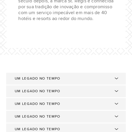
século depois, a marca St. Regis é conhecida
por sua tradição de inovação e compromisso
com um serviço impecável em mais de 40
hotéis e resorts ao redor do mundo.
Um
Um
Um
do
legado
legado
legado
l
no
no
no
o
tempo
tempo
tempo
UM LEGADO NO TEMPO
UM LEGADO NO TEMPO
UM LEGADO NO TEMPO
UM LEGADO NO TEMPO
UM LEGADO NO TEMPO