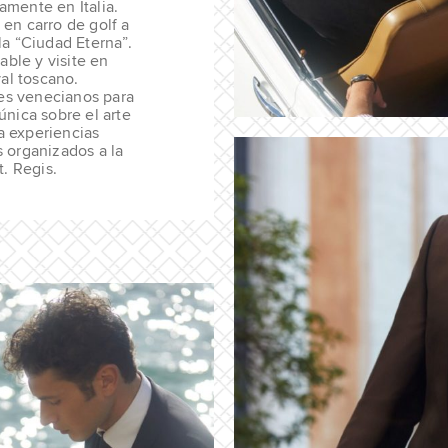
amente en Italia.
 en carro de golf a
 la “Ciudad Eterna”.
ble y visite en
al toscano.
es venecianos para
única sobre el arte
a experiencias
s organizados a la
. Regis.