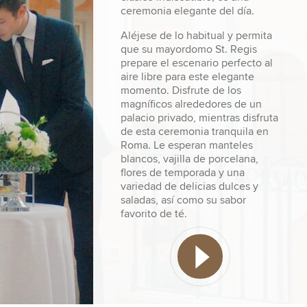
emblemático St. Regis Bloody
ceremonia elegante del día.
arte en vidrio Berengo, atendida
Mary contienen grappa derivada
por su visionario propietario.
de las uvas utilizadas en el vino
Aléjese de lo habitual y permita
Disfrute de la vista
más famoso de la Toscana, el
que su mayordomo St. Regis
impresionante de Venecia y
Brunello di Montalcino. Este
prepare el escenario perfecto al
piérdase en los canales
ingrediente regional le da al
aire libre para este elegante
contemplando los lugares
aperitivo un sabor ligero a tierra
momento. Disfrute de los
históricos desde una posición
único con un toque de dulce.
magníficos alrededores de un
privilegiada.
palacio privado, mientras disfruta
Pruebe el
Brunello Bloody Mary
,
de esta ceremonia tranquila en
Termine con un ritual de
preparado a la perfección por su
Roma. Le esperan manteles
sableado de champán
mayordomo St. Regis, frente a un
blancos, vajilla de porcelana,
personalizado, organizado
paisaje toscano incomparable en
flores de temporada y una
meticulosamente por su
una visita de un día al apartado
variedad de delicias dulces y
mayordomo St. Regis, y goce
monasterio de Badia di
saladas, así como su sabor
viendo el día convertirse en una
Passignano.
favorito de té.
luminosa noche veneciana.