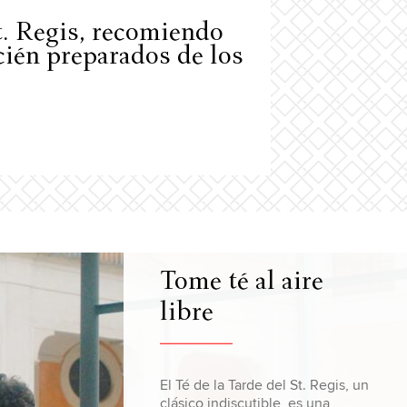
t. Regis, recomiendo
cién preparados de los
Tome té al aire
Sea protagonista
Deguste el
libre
de la tradición
espíritu de Italia
El Té de la Tarde del St. Regis, un
Suba a un bote privado para una
Las preparaciones florentinas del
clásico indiscutible, es una
visita exclusiva del estudio de