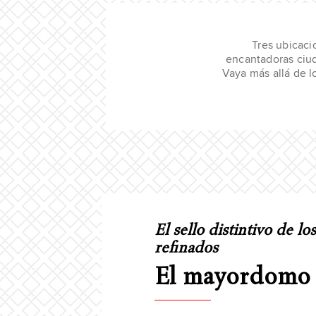
Tres ubicaci
encantadoras ciud
Vaya más allá de l
El sello distintivo de los
refinados
El mayordomo 